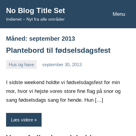
Videre
No Blog Title Set
til
Menu
Indienet – Nyt fra alle områder
indhold
Måned:
september 2013
Plantebord til fødselsdagsfest
Hus og have
september 30, 2013
Esben
I sidste weekend holdte vi fødselsdagsfest for min
mor, hvor vi hejste vores store fine flag på snor og
sang fødselsdags sang for hende. Hun […]
Læs videre