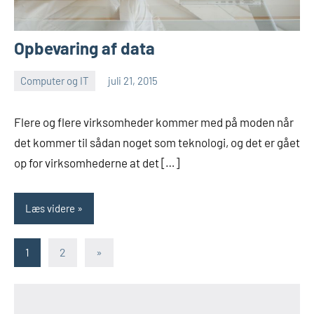
Opbevaring af data
Computer og IT
juli 21, 2015
Esben
Flere og flere virksomheder kommer med på moden når
det kommer til sådan noget som teknologi, og det er gået
op for virksomhederne at det […]
Læs videre
Navigation
Næste
1
2
»
indlæg
til
indlæg