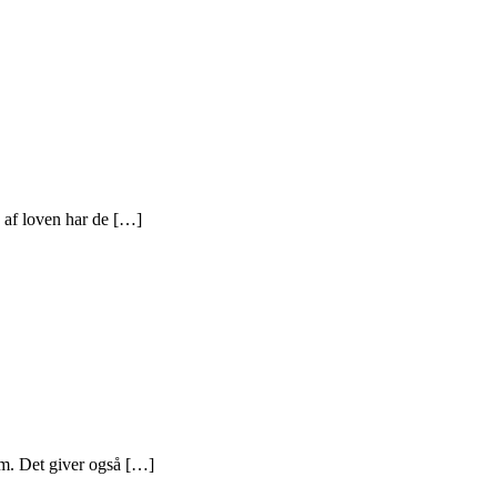
de af loven har de […]
em. Det giver også […]