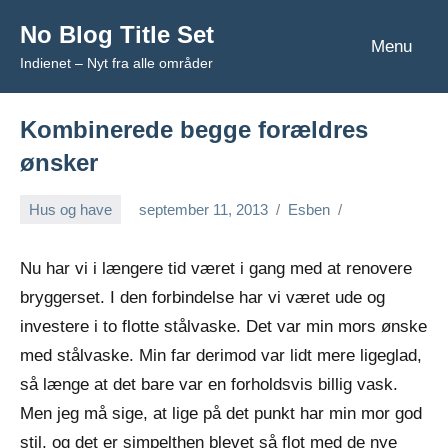
Videre
No Blog Title Set
til
Menu
Indienet – Nyt fra alle områder
indhold
Kombinerede begge forældres
ønsker
Hus og have
september 11, 2013
Esben
Nu har vi i længere tid været i gang med at renovere
bryggerset. I den forbindelse har vi været ude og
investere i to flotte stålvaske. Det var min mors ønske
med stålvaske. Min far derimod var lidt mere ligeglad,
så længe at det bare var en forholdsvis billig vask.
Men jeg må sige, at lige på det punkt har min mor god
stil, og det er simpelthen blevet så flot med de nye