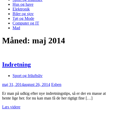
Hus og have
Elektronik
Biler og sjov
Tøj og Mode
Computer og IT
Mad
Måned:
maj 2014
Indretning
Sport og friluftsliv
maj 31, 2014
august 26, 2014
Esben
Er man på udkig efter nye indretningstips, så er der en masse at
hente lige her. for nu kan man få de her rigtigt fine […]
Læs videre