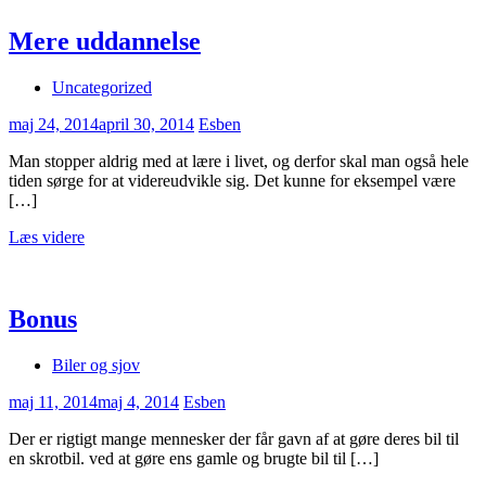
Mere uddannelse
Uncategorized
maj 24, 2014
april 30, 2014
Esben
Man stopper aldrig med at lære i livet, og derfor skal man også hele
tiden sørge for at videreudvikle sig. Det kunne for eksempel være
[…]
Læs videre
Bonus
Biler og sjov
maj 11, 2014
maj 4, 2014
Esben
Der er rigtigt mange mennesker der får gavn af at gøre deres bil til
en skrotbil. ved at gøre ens gamle og brugte bil til […]