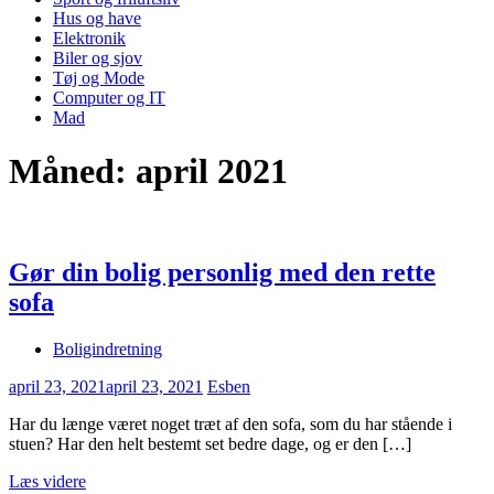
Hus og have
Elektronik
Biler og sjov
Tøj og Mode
Computer og IT
Mad
Måned:
april 2021
Gør din bolig personlig med den rette
sofa
Boligindretning
april 23, 2021
april 23, 2021
Esben
Har du længe været noget træt af den sofa, som du har stående i
stuen? Har den helt bestemt set bedre dage, og er den […]
Læs videre