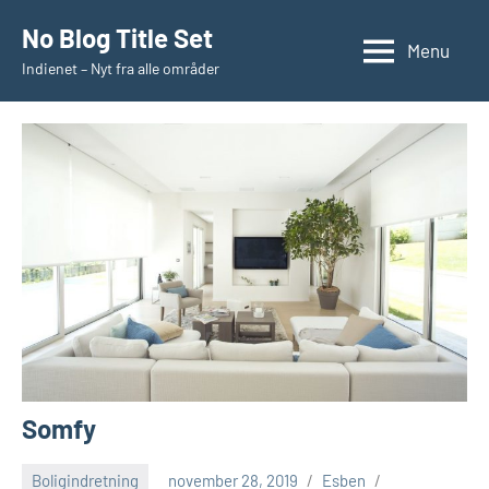
Videre
No Blog Title Set
til
Menu
Indienet – Nyt fra alle områder
indhold
Somfy
Boligindretning
november 28, 2019
Esben