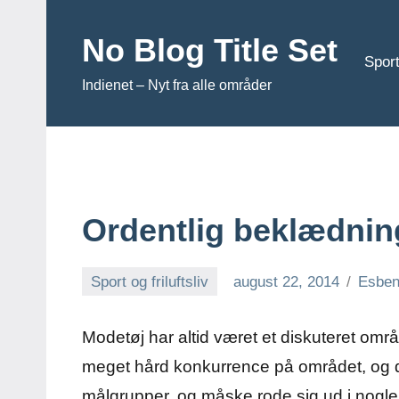
Videre
til
No Blog Title Set
Sport
indhold
Indienet – Nyt fra alle områder
Ordentlig beklædning
Sport og friluftsliv
august 22, 2014
Esbe
Modetøj har altid været et diskuteret o
meget hård konkurrence på området, og det
målgrupper, og måske rode sig ud i nogl