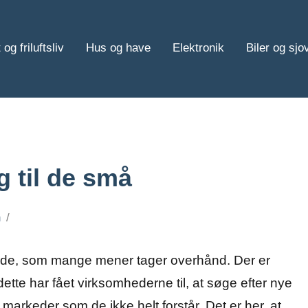
 og friluftsliv
Hus og have
Elektronik
Biler og sjo
 til de små
n
mråde, som mange mener tager overhånd. Der er
te har fået virksomhederne til, at søge efter nye
e markeder som de ikke h
elt forstår. Det er her, at