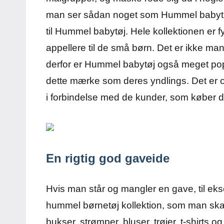
man ser sådan noget som Hummel babytø
til Hummel babytøj. Hele kollektionen er f
appellere til de små børn. Det er ikke ma
derfor er Hummel babytøj også meget popu
dette mærke som deres yndlings. Det er o
i forbindelse med de kunder, som køber d
En rigtig god gaveide
Hvis man står og mangler en gave, til ekse
hummel børnetøj kollektion, som man skal 
bukser, strømper, bluser, trøjer, t-shirts 