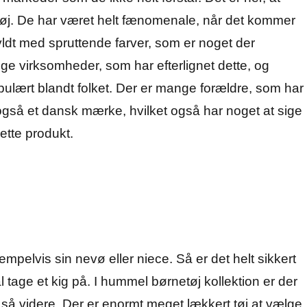
j. De har været helt fænomenale, når det kommer
yldt med spruttende farver, som er noget der
nge virksomheder, som har efterlignet dette, og
lært blandt folket. Der er mange forældre, som har
gså et dansk mærke, hvilket også har noget at sige
ette produkt.
mpelvis sin nevø eller niece. Så er det helt sikkert
tage et kig på. I hummel børnetøj kollektion er der
og så videre. Der er enormt meget lækkert tøj at vælge