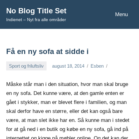
Videre
No Blog Title Set
til
Menu
Indienet – Nyt fra alle områder
indhold
Få en ny sofa at sidde i
Sport og friluftsliv
august 18, 2014
Esben
Måske står man i den situation, hvor man skal bruge
en ny sofa. Det kunne være, at den gamle enten er
gået i stykker, man er blevet flere i familien, og man
skal derfor have en større, eller det kan også bare
være, at man slet ikke har en. Så
kunne man i stedet
for at gå ned i en butik og købe en ny sofa, gå ind på
internettet og kigge på møbler online. Og det kan der