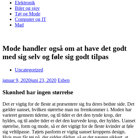
Elektronik
Biler og sjov
Tøj og Mode
Computer og IT
Mad
Mode handler også om at have det godt
med sig selv og føle sig godt tilpas
Uncategorized
januar 9, 2020
juni 23, 2020
Esben
Skønhed har ingen størrelse
Det er vigtig for de fleste at præsentere sig fra deres bedste side. Det
gælder uanset, hvilken størrelse man nu fremkommer i. Moden har
varieret gennem tiderne, og til tider er det den tynde krop, der
hyldes, og til andre tider er det den kurvede krop, der hyldes. Uanset
størrelse, form og mode, så er det vigtigt for de fleste kvinder at føle
sig veltilpasse. Tøjets pasform er vigtig uanset kroppens design.
Hvis man får tøj på, der sidder dårligt, så er det næsten sikkert, at