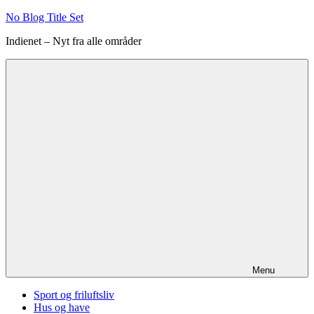
Videre
No Blog Title Set
til
Indienet – Nyt fra alle områder
indhold
Menu
Sport og friluftsliv
Hus og have