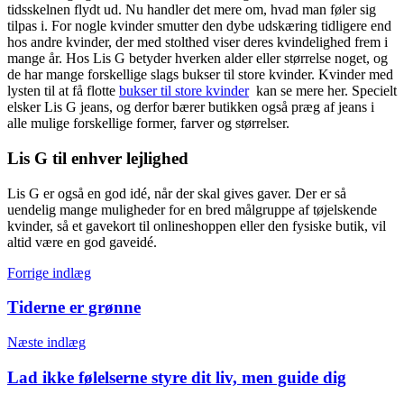
tidsskelnen flydt ud. Nu handler det mere om, hvad man føler sig
tilpas i. For nogle kvinder smutter den dybe udskæring tidligere end
hos andre kvinder, der med stolthed viser deres kvindelighed frem i
mange år. Hos Lis G betyder hverken alder eller størrelse noget, og
de har mange forskellige slags bukser til store kvinder. Kvinder med
lysten til at få flotte
bukser til store kvinder
kan se mere her. Specielt
elsker Lis G jeans, og derfor bærer butikken også præg af jeans i
alle mulige forskellige former, farver og størrelser.
Lis G til enhver lejlighed
Lis G er også en god idé, når der skal gives gaver. Der er så
uendelig mange muligheder for en bred målgruppe af tøjelskende
kvinder, så et gavekort til onlineshoppen eller den fysiske butik, vil
altid være en god gaveidé.
Indlægsnavigation
Forrige indlæg
Tiderne er grønne
Næste indlæg
Lad ikke følelserne styre dit liv, men guide dig