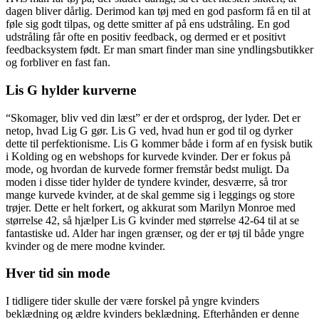
dagen bliver dårlig. Derimod kan tøj med en god pasform få en til at
føle sig godt tilpas, og dette smitter af på ens udstråling. En god
udstråling får ofte en positiv feedback, og dermed er et positivt
feedbacksystem født. Er man smart finder man sine yndlingsbutikker
og forbliver en fast fan.
Lis G hylder kurverne
“Skomager, bliv ved din læst” er der et ordsprog, der lyder. Det er
netop, hvad Lig G gør. Lis G ved, hvad hun er god til og dyrker
dette til perfektionisme. Lis G kommer både i form af en fysisk butik
i Kolding og en webshops for kurvede kvinder. Der er fokus på
mode, og hvordan de kurvede former fremstår bedst muligt. Da
moden i disse tider hylder de tyndere kvinder, desværre, så tror
mange kurvede kvinder, at de skal gemme sig i leggings og store
trøjer. Dette er helt forkert, og akkurat som Marilyn Monroe med
størrelse 42, så hjælper Lis G kvinder med størrelse 42-64 til at se
fantastiske ud. Alder har ingen grænser, og der er tøj til både yngre
kvinder og de mere modne kvinder.
Hver tid sin mode
I tidligere tider skulle der være forskel på yngre kvinders
beklædning og ældre kvinders beklædning. Efterhånden er denne