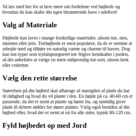
Så læs med her for at lære mere om fordelene ved højbede og
hvordan du kan skabe din egen blomstrende have i udelivet!
Valg af Materiale
Højbede kan laves i mange forskellige materialer, såsom træ, sten,
mursten eller jern. Træhøjbede er mest populære, da de er nemme at
arbejde med og tilføjer en naturlig varme og charme til haven. Dog
kan træ-typer som trykimprægneret træ frigive kemikalier i jorden,
så det anbefales at vælge en mere miljøvenlig træ-sort, såsom lærk
eller cedertræ.
Vælg den rette størrelse
Størrelsen på din højbed skal afhænge af mængden af plads du har
til rådighed og hvad du vil plante i den. En højde på ca. 40-60 cm er
passende, da det er nemt at plante og høste fra, og samtidig giver
plads til dybere rødder for større planter. Vælg også bredden af din
højbed efter, hvad der er nemt at nå fra alle sider, typisk 80-120 cm.
Fyld højbedet op med Jord