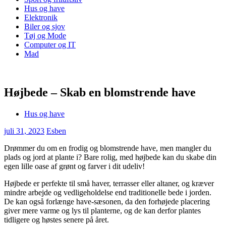
Hus og have
Elektronik
Biler og sjov
Tøj og Mode
Computer og IT
Mad
Højbede – Skab en blomstrende have
Hus og have
juli 31, 2023
Esben
Drømmer du om en frodig og blomstrende have, men mangler du
plads og jord at plante i? Bare rolig, med højbede kan du skabe din
egen lille oase af grønt og farver i dit udeliv!
Højbede er perfekte til små haver, terrasser eller altaner, og kræver
mindre arbejde og vedligeholdelse end traditionelle bede i jorden.
De kan også forlænge have-sæsonen, da den forhøjede placering
giver mere varme og lys til planterne, og de kan derfor plantes
tidligere og høstes senere på året.