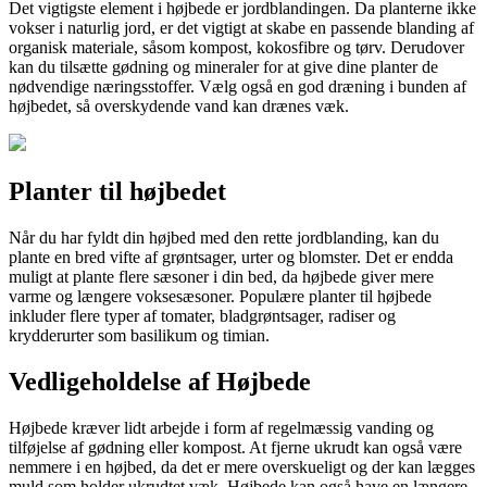
Det vigtigste element i højbede er jordblandingen. Da planterne ikke
vokser i naturlig jord, er det vigtigt at skabe en passende blanding af
organisk materiale, såsom kompost, kokosfibre og tørv. Derudover
kan du tilsætte gødning og mineraler for at give dine planter de
nødvendige næringsstoffer. Vælg også en god dræning i bunden af
højbedet, så overskydende vand kan drænes væk.
Planter til højbedet
Når du har fyldt din højbed med den rette jordblanding, kan du
plante en bred vifte af grøntsager, urter og blomster. Det er endda
muligt at plante flere sæsoner i din bed, da højbede giver mere
varme og længere voksesæsoner. Populære planter til højbede
inkluder flere typer af tomater, bladgrøntsager, radiser og
krydderurter som basilikum og timian.
Vedligeholdelse af Højbede
Højbede kræver lidt arbejde i form af regelmæssig vanding og
tilføjelse af gødning eller kompost. At fjerne ukrudt kan også være
nemmere i en højbed, da det er mere overskueligt og der kan lægges
muld som holder ukrudtet væk. Højbede kan også have en længere