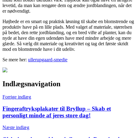
levetid, da man kan rengøre dem og ændre jordblandingen, når det
er nødvendigt.
Højbede er en smart og praktisk løsning til skabe en blomstrende og
produktiv have på en lille plads. Med valget af materiale, størrelsen
på bedet, den rette jordblanding, og en bred vifte af planter, kan du
nyde at have din egen udendørs have med mindre arbejde og mere
glæde. Så vælg dit materiale og kreativitet og tag det første skridt
mod en blomstrende have i dit udeliv.
Se mere her:
ullerupgaard-smedie
Indlægsnavigation
Forrige indlæg
Fingeraftryksplakater til Bryllup – Skab et
personligt minde af jeres store dag!
Næste indlæg