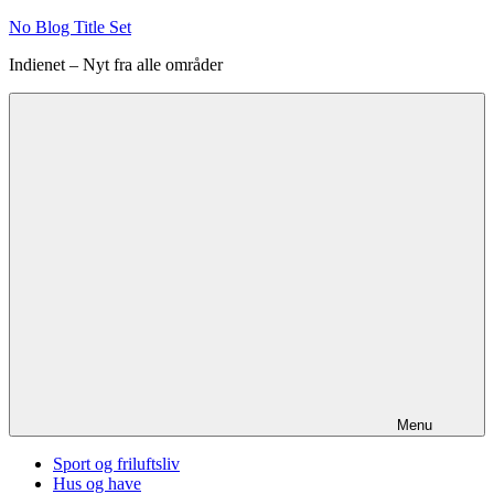
Videre
No Blog Title Set
til
Indienet – Nyt fra alle områder
indhold
Menu
Sport og friluftsliv
Hus og have