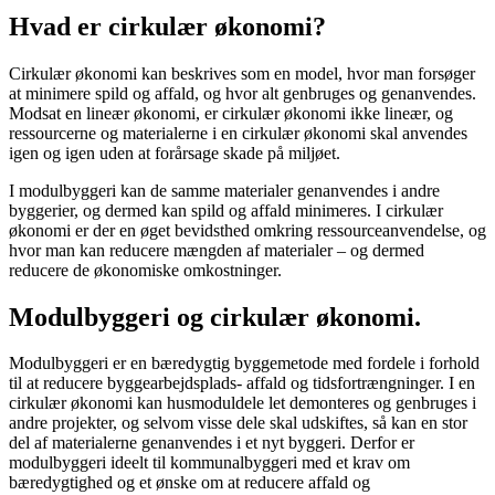
Hvad er cirkulær økonomi?
Cirkulær økonomi kan beskrives som en model, hvor man forsøger
at minimere spild og affald, og hvor alt genbruges og genanvendes.
Modsat en lineær økonomi, er cirkulær økonomi ikke lineær, og
ressourcerne og materialerne i en cirkulær økonomi skal anvendes
igen og igen uden at forårsage skade på miljøet.
I modulbyggeri kan de samme materialer genanvendes i andre
byggerier, og dermed kan spild og affald minimeres. I cirkulær
økonomi er der en øget bevidsthed omkring ressourceanvendelse, og
hvor man kan reducere mængden af materialer – og dermed
reducere de økonomiske omkostninger.
Modulbyggeri og cirkulær økonomi.
Modulbyggeri er en bæredygtig byggemetode med fordele i forhold
til at reducere byggearbejdsplads- affald og tidsfortrængninger. I en
cirkulær økonomi kan husmoduldele let demonteres og genbruges i
andre projekter, og selvom visse dele skal udskiftes, så kan en stor
del af materialerne genanvendes i et nyt byggeri. Derfor er
modulbyggeri ideelt til kommunalbyggeri med et krav om
bæredygtighed og et ønske om at reducere affald og