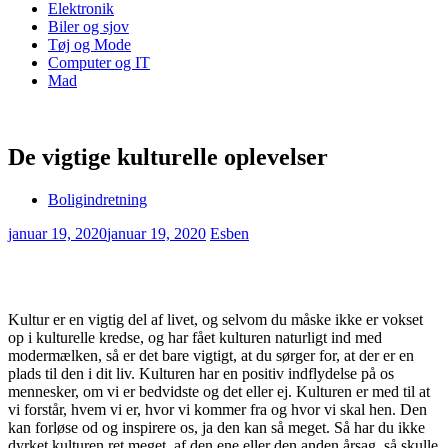
Elektronik
Biler og sjov
Tøj og Mode
Computer og IT
Mad
De vigtige kulturelle oplevelser
Boligindretning
januar 19, 2020
januar 19, 2020
Esben
Kultur er en vigtig del af livet, og selvom du måske ikke er vokset
op i kulturelle kredse, og har fået kulturen naturligt ind med
modermælken, så er det bare vigtigt, at du sørger for, at der er en
plads til den i dit liv. Kulturen har en positiv indflydelse på os
mennesker, om vi er bedvidste og det eller ej. Kulturen er med til at
vi forstår, hvem vi er, hvor vi kommer fra og hvor vi skal hen. Den
kan forløse od og inspirere os, ja den kan så meget. Så har du ikke
dyrket kulturen ret meget, af den ene eller den anden årsag, så skulle