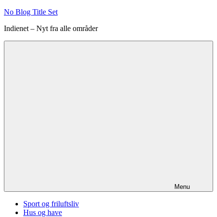
Videre
No Blog Title Set
til
Indienet – Nyt fra alle områder
indhold
Menu
Sport og friluftsliv
Hus og have