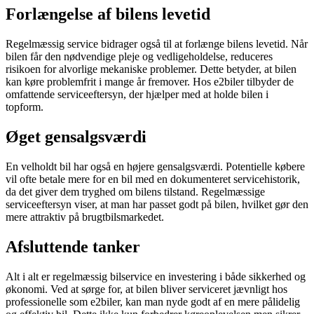
Forlængelse af bilens levetid
Regelmæssig service bidrager også til at forlænge bilens levetid. Når
bilen får den nødvendige pleje og vedligeholdelse, reduceres
risikoen for alvorlige mekaniske problemer. Dette betyder, at bilen
kan køre problemfrit i mange år fremover. Hos e2biler tilbyder de
omfattende serviceeftersyn, der hjælper med at holde bilen i
topform.
Øget gensalgsværdi
En velholdt bil har også en højere gensalgsværdi. Potentielle købere
vil ofte betale mere for en bil med en dokumenteret servicehistorik,
da det giver dem tryghed om bilens tilstand. Regelmæssige
serviceeftersyn viser, at man har passet godt på bilen, hvilket gør den
mere attraktiv på brugtbilsmarkedet.
Afsluttende tanker
Alt i alt er regelmæssig bilservice en investering i både sikkerhed og
økonomi. Ved at sørge for, at bilen bliver serviceret jævnligt hos
professionelle som e2biler, kan man nyde godt af en mere pålidelig