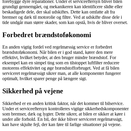
forebygge dyre reparationer. Under et serviceeftersyn bliver bilen
grundigt gennemgået, og mekanikeren kan identificere slidte eller
beskadigede dele, der skal udskiftes. Dette kan omfatte alt fra
bremser og dæk til motorolie og filtre. Ved at udskifte disse dele i
tide undgår man større skader, som kan opstå, hvis de bliver overset.
Forbedret brændstoføkonomi
En anden vigtig fordel ved regelmæssig service er forbedret
brændstoføkonomi. Når bilen er i god stand, kører den mere
effektivt, hvilket betyder, at den bruger mindre brændstof. For
eksempel kan en simpel ting som en tilstoppet luftfilter reducere
motorens effektivitet og øge brændstofforbruget. Ved at få bilen
serviceret regelmæssigt sikrer man, at alle komponenter fungerer
optimalt, hvilket sparer penge på længere sigt.
Sikkerhed på vejene
Sikkerhed er en anden kritisk faktor, når det kommer til bilservice.
Under et serviceeftersyn kontrolleres vigtige sikkerhedskomponenter
som bremser, dæk og lygter. Dette sikrer, at bilen er sikker at køre i
under alle forhold. En bil, der ikke bliver serviceret regelmæssigt,
kan have skjulte fejl, der kan føre til farlige situationer på vejene.