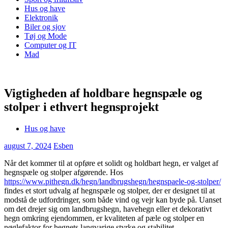
Hus og have
Elektronik
Biler og sjov
Tøj og Mode
Computer og IT
Mad
Vigtigheden af holdbare hegnspæle og
stolper i ethvert hegnsprojekt
Hus og have
august 7, 2024
Esben
Når det kommer til at opføre et solidt og holdbart hegn, er valget af
hegnspæle og stolper afgørende. Hos
https://www.pithegn.dk/hegn/landbrugshegn/hegnspaele-og-stolper/
findes et stort udvalg af hegnspæle og stolper, der er designet til at
modstå de udfordringer, som både vind og vejr kan byde på. Uanset
om det drejer sig om landbrugshegn, havehegn eller et dekorativt
hegn omkring ejendommen, er kvaliteten af pæle og stolper en
nøglefaktor for hegnets langvarige styrke og stabilitet.