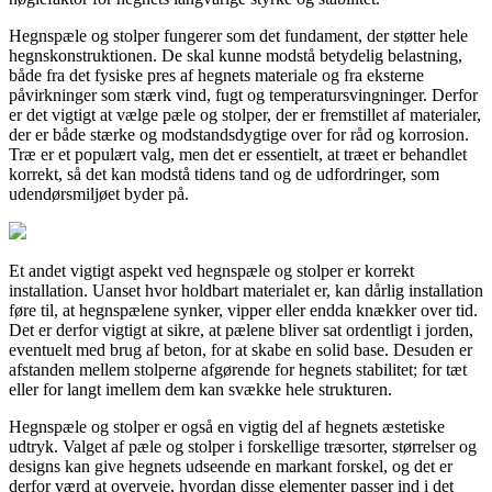
Hegnspæle og stolper fungerer som det fundament, der støtter hele
hegnskonstruktionen. De skal kunne modstå betydelig belastning,
både fra det fysiske pres af hegnets materiale og fra eksterne
påvirkninger som stærk vind, fugt og temperatursvingninger. Derfor
er det vigtigt at vælge pæle og stolper, der er fremstillet af materialer,
der er både stærke og modstandsdygtige over for råd og korrosion.
Træ er et populært valg, men det er essentielt, at træet er behandlet
korrekt, så det kan modstå tidens tand og de udfordringer, som
udendørsmiljøet byder på.
Et andet vigtigt aspekt ved hegnspæle og stolper er korrekt
installation. Uanset hvor holdbart materialet er, kan dårlig installation
føre til, at hegnspælene synker, vipper eller endda knækker over tid.
Det er derfor vigtigt at sikre, at pælene bliver sat ordentligt i jorden,
eventuelt med brug af beton, for at skabe en solid base. Desuden er
afstanden mellem stolperne afgørende for hegnets stabilitet; for tæt
eller for langt imellem dem kan svække hele strukturen.
Hegnspæle og stolper er også en vigtig del af hegnets æstetiske
udtryk. Valget af pæle og stolper i forskellige træsorter, størrelser og
designs kan give hegnets udseende en markant forskel, og det er
derfor værd at overveje, hvordan disse elementer passer ind i det