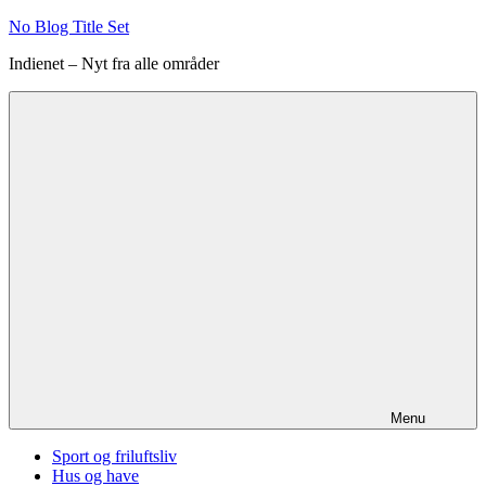
Videre
No Blog Title Set
til
Indienet – Nyt fra alle områder
indhold
Menu
Sport og friluftsliv
Hus og have