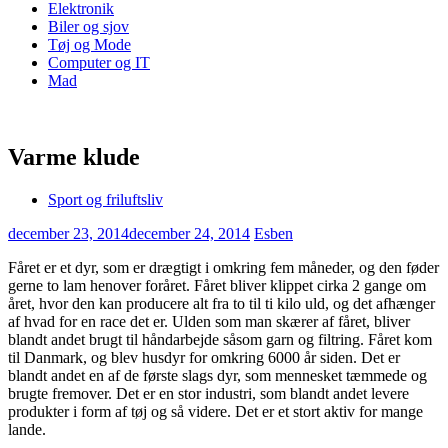
Elektronik
Biler og sjov
Tøj og Mode
Computer og IT
Mad
Varme klude
Sport og friluftsliv
december 23, 2014
december 24, 2014
Esben
Fåret er et dyr, som er drægtigt i omkring fem måneder, og den føder
gerne to lam henover foråret. Fåret bliver klippet cirka 2 gange om
året, hvor den kan producere alt fra to til ti kilo uld, og det afhænger
af hvad for en race det er. Ulde
n som man skærer af fåret, bliver
blandt andet brugt til håndarbejde såsom garn og filtring. Fåret kom
til Danmark, og blev husdyr for omkring 6000 år siden. Det er
blandt andet en af de første slags dyr, som mennesket tæmmede og
brugte fremover. Det er en stor industri, som blandt andet levere
produkter i form af tøj og så videre. Det er et stort aktiv for mange
lande.