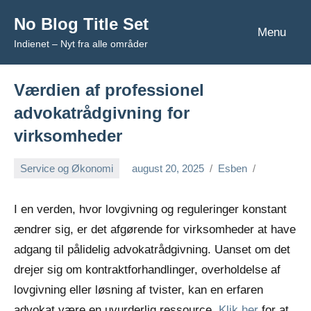
Videre
No Blog Title Set
til
Menu
Indienet – Nyt fra alle områder
indhold
Værdien af professionel
advokatrådgivning for
virksomheder
Service og Økonomi
august 20, 2025
Esben
I en verden, hvor lovgivning og reguleringer konstant
ændrer sig, er det afgørende for virksomheder at have
adgang til pålidelig advokatrådgivning. Uanset om det
drejer sig om kontraktforhandlinger, overholdelse af
lovgivning eller løsning af tvister, kan en erfaren
advokat være en uvurderlig ressource.
Klik her
for at