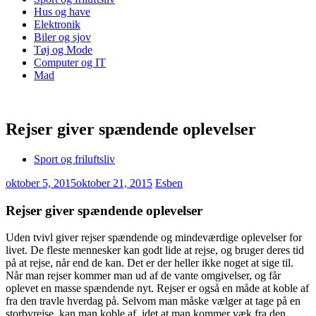
Hus og have
Elektronik
Biler og sjov
Tøj og Mode
Computer og IT
Mad
Rejser giver spændende oplevelser
Sport og friluftsliv
oktober 5, 2015
oktober 21, 2015
Esben
Rejser giver spændende oplevelser
Uden tvivl giver rejser spændende og mindeværdige oplevelser for
livet. De fleste mennesker kan godt lide at rejse, og bruger deres tid
på at rejse, når end de kan. Det er der heller ikke noget at sige
til.
Når man rejser kommer man ud af de vante omgivelser, og får
oplevet en masse spændende nyt. Rejser er også en måde at koble af
fra den travle hverdag på. Selvom man måske vælger at tage på en
storbyrejse, kan man koble af, idet at man kommer væk fra den