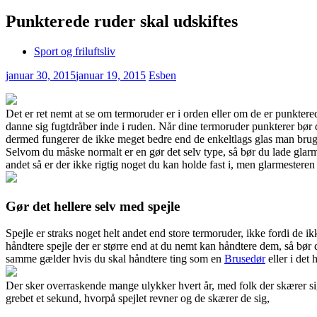
Punkterede ruder skal udskiftes
Sport og friluftsliv
januar 30, 2015
januar 19, 2015
Esben
Det er ret nemt at se om termoruder er i orden eller om de er punkter
danne sig fugtdråber in
de i ruden. Når dine termoruder punkterer bør d
dermed fungerer de ikke meget bedre end de enkeltlags glas man brugte
Selvom du måske normalt er en gør det selv type, så bør du lade glarmes
andet så er der ikke rigtig noget du kan holde fast i, men glarmestere
Gør det hellere selv med spejle
Spejle er straks noget helt andet end store termoruder, ikke fordi de i
håndtere spejle der er større end at du nemt kan håndtere dem, så bør 
samme gælder hvis du skal håndtere ting som en
Brusedør
eller i det 
Der sker overraskende mange ulykker hvert år, med folk der skærer sig 
grebet et sekund, hvorpå spejlet revner og de skærer de sig,