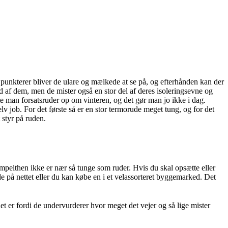
 punkterer bliver de ulare og mælkede at se på, og efterhånden kan der
d af dem, men de mister også en stor del af deres isoleringsevne og
te man forsatsruder op om vinteren, og det gør man jo ikke i dag.
lv job. For det første så er en stor termorude meget tung, og for det
 styr på ruden.
simpelthen ikke er nær så tunge som ruder. Hvis du skal opsætte eller
e på nettet eller du kan købe en i et velassorteret byggemarked. Det
t er fordi de undervurderer hvor meget det vejer og så lige mister