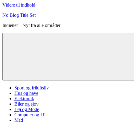
Videre til indhold
No Blog Title Set
Indienet – Nyt fra alle områder
Sport og friluftsliv
Hus og have
Elektronik
Biler og sjov
Tøj og Mode
Computer og IT
Mad