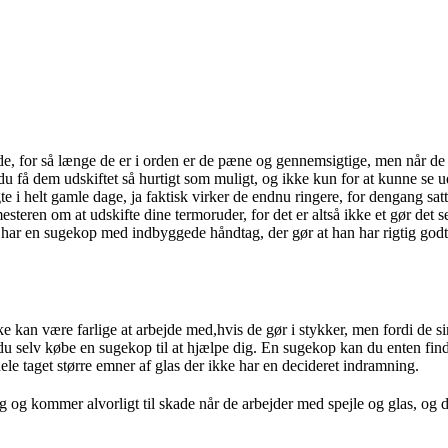
ede, for så længe de er i orden er de pæne og gennemsigtige, men når de
u få dem udskiftet så hurtigt som muligt, og ikke kun for at kunne se u
 i helt gamle dage, ja faktisk virker de endnu ringere, for dengang sat
teren om at udskifte dine termoruder, for det er altså ikke et gør det se
n har en sugekop med indbyggede håndtag, der gør at han har rigtig godt
kke kan være farlige at arbejde med,hvis de gør i stykker, men fordi de 
du selv købe en sugekop til at hjælpe dig. En sugekop kan du enten find
hele taget større emner af glas der ikke har en decideret indramning.
og kommer alvorligt til skade når de arbejder med spejle og glas, og de