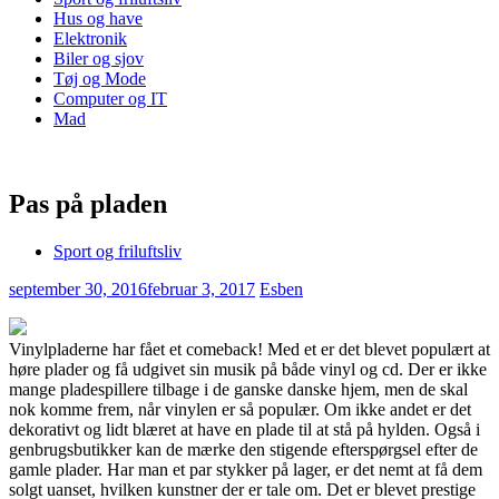
Hus og have
Elektronik
Biler og sjov
Tøj og Mode
Computer og IT
Mad
Pas på pladen
Sport og friluftsliv
september 30, 2016
februar 3, 2017
Esben
Vinylpladerne har fået et comeback! Med et er det blevet populært at
høre plader og få udgivet sin musik på både vinyl og cd. Der er ikke
mange pladespillere tilbage i de ganske danske hjem, men de skal
nok komme frem, når vinylen er s
å populær. Om ikke andet er det
dekorativt og lidt blæret at have en plade til at stå på hylden. Også i
genbrugsbutikker kan de mærke den stigende efterspørgsel efter de
gamle plader. Har man et par stykker på lager, er det nemt at få dem
solgt uanset, hvilken kunstner der er tale om. Det er blevet prestige