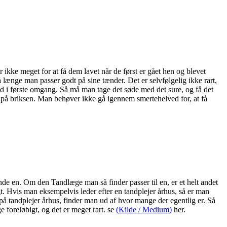
ikke meget for at få dem lavet når de først er gået hen og blevet
længe man passer godt på sine tænder. Det er selvfølgelig ikke rart,
n ud i første omgang. Så må man tage det søde med det sure, og få det
er på briksen. Man behøver ikke gå igennem smertehelved for, at få
de en. Om den Tandlæge man så finder passer til en, er et helt andet
. Hvis man eksempelvis leder efter en tandplejer århus, så er man
på tandplejer århus, finder man ud af hvor mange der egentlig er. Så
e foreløbigt, og det er meget rart. se
(Kilde / Medium)
her.