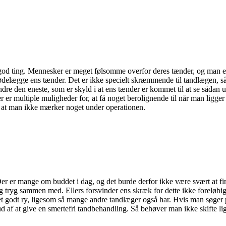
god ting. Mennesker er meget følsomme overfor deres tænder, og man er 
delægge ens tænder. Det er ikke specielt skræmmende til tandlægen, så 
mindre den eneste, som er skyld i at ens tænder er kommet til at se såda
Der er multiple muligheder for, at få noget berolignende til når man ligg
 at man ikke mærker noget under operationen.
er er mange om buddet i dag, og det burde derfor ikke være svært at fin
 tryg sammen med. Ellers forsvinder ens skræk for dette ikke foreløbigt
 et godt ry, ligesom så mange andre tandlæger også har. Hvis man søger 
ud af at give en smertefri tandbehandling. Så behøver man ikke skifte lig