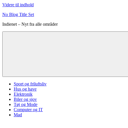
Videre til indhold
No Blog Title Set
Indienet – Nyt fra alle områder
Sport og friluftsliv
Hus og have
Elektronik
Biler og sjov
Tøj og Mode
Computer og IT
Mad