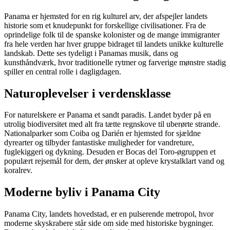
Panama er hjemsted for en rig kulturel arv, der afspejler landets
historie som et knudepunkt for forskellige civilisationer. Fra de
oprindelige folk til de spanske kolonister og de mange immigranter
fra hele verden har hver gruppe bidraget til landets unikke kulturelle
landskab. Dette ses tydeligt i Panamas musik, dans og
kunsthåndværk, hvor traditionelle rytmer og farverige mønstre stadig
spiller en central rolle i dagligdagen.
Naturoplevelser i verdensklasse
For naturelskere er Panama et sandt paradis. Landet byder på en
utrolig biodiversitet med alt fra tætte regnskove til uberørte strande.
Nationalparker som Coiba og Darién er hjemsted for sjældne
dyrearter og tilbyder fantastiske muligheder for vandreture,
fuglekiggeri og dykning. Desuden er Bocas del Toro-øgruppen et
populært rejsemål for dem, der ønsker at opleve krystalklart vand og
koralrev.
Moderne byliv i Panama City
Panama City, landets hovedstad, er en pulserende metropol, hvor
moderne skyskrabere står side om side med historiske bygninger.