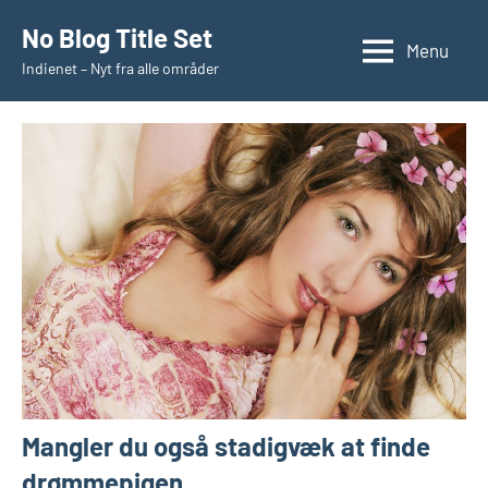
Videre
No Blog Title Set
til
Menu
Indienet – Nyt fra alle områder
indhold
Mangler du også stadigvæk at finde
drømmepigen