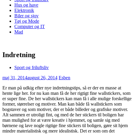
Hus og have
Elektronik
Biler og sjov
Tøj og Mode
Computer og IT
Mad
Indretning
Sport og friluftsliv
maj 31, 2014
august 26, 2014
Esben
Er man på udkig efter nye indretningstips, så er der en masse at
hente lige her. for nu kan man få de her rigtigt fine wallstickers, som
er super fine. De her wallstickers kan man få i alle mulige forskellige
former, størrelser og motiver. Man k
an både få wallstickers som
bogstaver og som motiver, der er både billeder og grafiske motiver.
Alt sammen er utroligt fint, og med de her stickers til boligen har
man mulighed for at være kreativ i hjemmet, og samle sig med
børnene og lave nogle rigtige fine stickers til boligen, gøre sit hjem
mindre materialistisk og mere idealistisk. Det er som om det