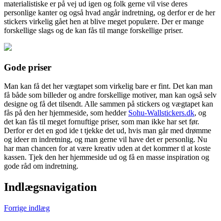
materialistiske er på vej ud igen og folk gerne vil vise deres
personlige kanter og også hvad angår indretning, og derfor er de her
stickers virkelig gået hen at blive meget populære. Der er mange
forskellige slags og de kan fås til mange forskellige priser.
Gode priser
Man kan få det her vægtapet som virkelig bare er fint. Det kan man
få både som billeder og andre forskellige motiver, man kan også selv
designe og få det tilsendt. Alle sammen på stickers og vægtapet kan
fås på den her hjemmeside, som hedder
Sohu-Wallstickers.dk
, og
det kan fås til meget fornuftige priser, som man ikke har set før.
Derfor er det en god ide t tjekke det ud, hvis man går med drømme
og ideer m indretning, og man gerne vil have det er personlig. Nu
har man chancen for at være kreativ uden at det kommer tl at koste
kassen. Tjek den her hjemmeside ud og få en masse inspiration og
gode råd om indretning.
Indlægsnavigation
Forrige indlæg