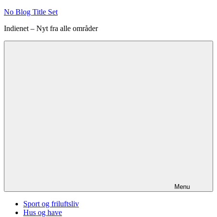
Videre
No Blog Title Set
til
Indienet – Nyt fra alle områder
indhold
Menu
Sport og friluftsliv
Hus og have