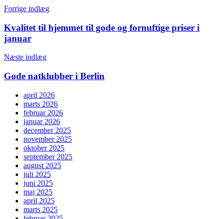
Indlægsnavigation
Forrige indlæg
Kvalitet til hjemmet til gode og fornuftige priser i
januar
Næste indlæg
Gode natklubber i Berlin
april 2026
marts 2026
februar 2026
januar 2026
december 2025
november 2025
oktober 2025
september 2025
august 2025
juli 2025
juni 2025
maj 2025
april 2025
marts 2025
februar 2025