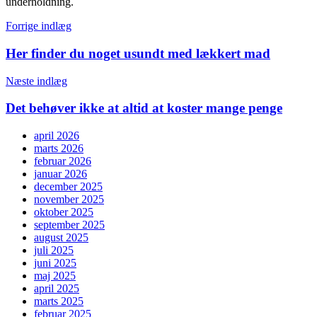
underholdning.
Indlægsnavigation
Forrige indlæg
Her finder du noget usundt med lækkert mad
Næste indlæg
Det behøver ikke at altid at koster mange penge
april 2026
marts 2026
februar 2026
januar 2026
december 2025
november 2025
oktober 2025
september 2025
august 2025
juli 2025
juni 2025
maj 2025
april 2025
marts 2025
februar 2025