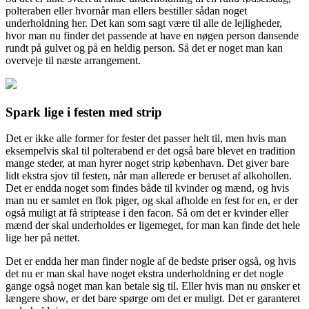
polteraben eller hvornår man ellers bestiller sådan noget
underholdning her. Det kan som sagt være til alle de lejligheder,
hvor man nu finder det passende at have en nøgen person dansende
rundt på gulvet og på en heldig person. Så det er noget man kan
overveje til næste arrangement.
Spark lige i festen med strip
Det er ikke alle former for fester det passer helt til, men hvis man
eksempelvis skal til polterabend er det også bare blevet en tradition
mange steder, at man hyrer noget strip københavn. Det giver bare
lidt ekstra sjov til festen, når man allerede er beruset af alkohollen.
Det er endda noget som findes både til kvinder og mænd, og hvis
man nu er samlet en flok piger, og skal afholde en fest for en, er der
også muligt at få striptease i den facon. Så om det er kvinder eller
mænd der skal underholdes er ligemeget, for man kan finde det hele
lige her på nettet.
Det er endda her man finder nogle af de bedste priser også, og hvis
det nu er man skal have noget ekstra underholdning er det nogle
gange også noget man kan betale sig til. Eller hvis man nu ønsker et
længere show, er det bare spørge om det er muligt. Det er garanteret