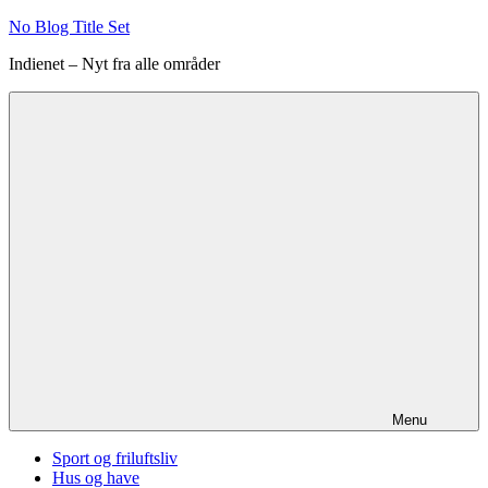
Videre
No Blog Title Set
til
Indienet – Nyt fra alle områder
indhold
Menu
Sport og friluftsliv
Hus og have