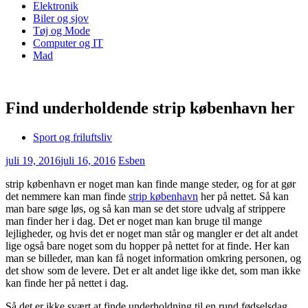
Elektronik
Biler og sjov
Tøj og Mode
Computer og IT
Mad
Find underholdende strip københavn her
Sport og friluftsliv
juli 19, 2016
juli 16, 2016
Esben
strip københavn er noget man kan finde mange steder, og for at gør
det nemmere kan man finde
strip københavn
her på nettet. Så kan
man bare søge løs, og så kan man se det store udvalg af strippere
man finder her i dag. Det er noget man kan bruge til m
ange
lejligheder, og hvis det er noget man står og mangler er det alt andet
lige også bare noget som du hopper på nettet for at finde. Her kan
man se billeder, man kan få noget information omkring personen, og
det show som de levere. Det er alt andet lige ikke det, som man ikke
kan finde her på nettet i dag.
Så det er ikke svært at finde underholdning til en rund fødselsdag,