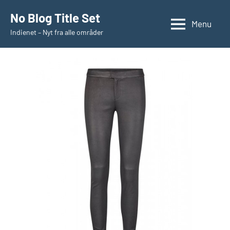
Videre
No Blog Title Set
til
Menu
Indienet – Nyt fra alle områder
indhold