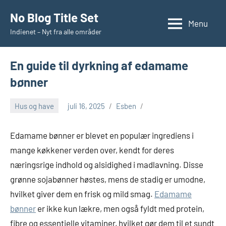
Videre
No Blog Title Set
til
Menu
Indienet – Nyt fra alle områder
indhold
En guide til dyrkning af edamame
bønner
Hus og have
juli 16, 2025
Esben
Edamame bønner er blevet en populær ingrediens i
mange køkkener verden over, kendt for deres
næringsrige indhold og alsidighed i madlavning. Disse
grønne sojabønner høstes, mens de stadig er umodne,
hvilket giver dem en frisk og mild smag.
Edamame
bønner
er ikke kun lækre, men også fyldt med protein,
fibre og essentielle vitaminer, hvilket gør dem til et sundt