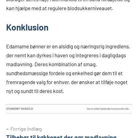
kan hjælpe med at regulere blodsukkerniveauet.
Konklusion
Edamame bønner er en alsidig og næringsrig ingrediens,
der nemt kan dyrkes i haven og integreres i dagligdags
madlavning. Deres kombination af smag,
sundhedsmæssige fordele og enkelhed gør dem til et
fremragende valg for enhver, der ønsker at tilføje noget
nyt og sundt til deres kost.
Indlægsnavigation
Forrige indlæg
Tilbehør til køkkenet der gør madlavning