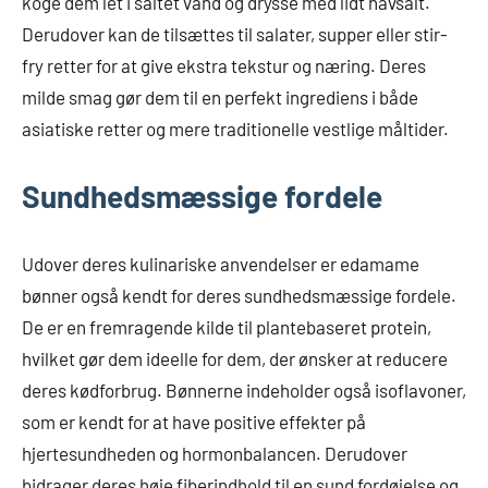
koge dem let i saltet vand og drysse med lidt havsalt.
Derudover kan de tilsættes til salater, supper eller stir-
fry retter for at give ekstra tekstur og næring. Deres
milde smag gør dem til en perfekt ingrediens i både
asiatiske retter og mere traditionelle vestlige måltider.
Sundhedsmæssige fordele
Udover deres kulinariske anvendelser er edamame
bønner også kendt for deres sundhedsmæssige fordele.
De er en fremragende kilde til plantebaseret protein,
hvilket gør dem ideelle for dem, der ønsker at reducere
deres kødforbrug. Bønnerne indeholder også isoflavoner,
som er kendt for at have positive effekter på
hjertesundheden og hormonbalancen. Derudover
bidrager deres høje fiberindhold til en sund fordøjelse og