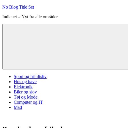
Videre
No Blog Title Set
til
Indienet – Nyt fra alle områder
indhold
Sport og friluftsliv
Hus og have
Elektronik
Biler og sjov
Tøj og Mode
Computer og IT
Mad