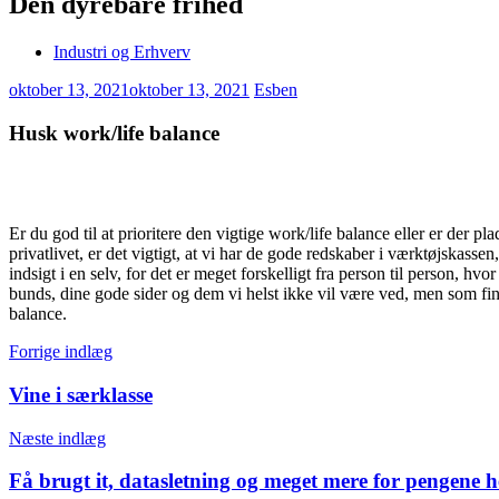
Den dyrebare frihed
Industri og Erhverv
oktober 13, 2021
oktober 13, 2021
Esben
Husk work/life balance
Er du god til at prioritere den vigtige work/life balance eller er der p
privatlivet, er det vigtigt, at vi har de gode redskaber i værktøjskass
indsigt i en selv, for det er meget forskelligt fra person til person, hvo
bunds, dine gode sider og dem vi helst ikke vil være ved, men som fin
balance.
Indlægsnavigation
Forrige indlæg
Vine i særklasse
Næste indlæg
Få brugt it, datasletning og meget mere for pengene h