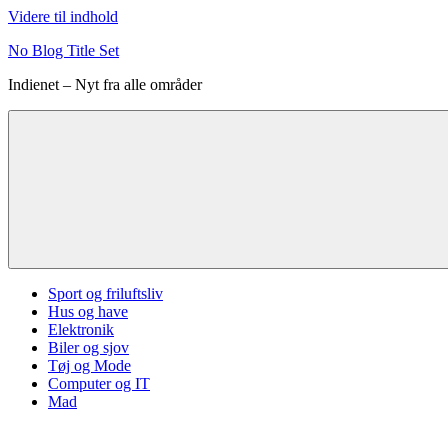
Videre til indhold
No Blog Title Set
Indienet – Nyt fra alle områder
Sport og friluftsliv
Hus og have
Elektronik
Biler og sjov
Tøj og Mode
Computer og IT
Mad