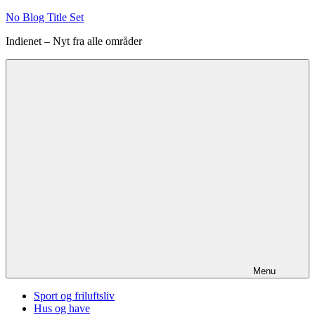
Videre
No Blog Title Set
til
Indienet – Nyt fra alle områder
indhold
Menu
Sport og friluftsliv
Hus og have