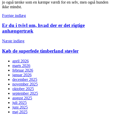
jo også tænke som en kæmpe værdi for en selv, men også hunden
ikke mindst.
Indlægsnavigation
Forrige indlæg
Er du i tvivl om, hvad der er det rigtige
anhængertræk
Næste indlæg
Køb de superfede timberland støvler
april 2026
marts 2026
februar 2026
januar 2026
december 2025
november 2025
oktober 2025
september 2025
august 2025
juli 2025
juni 2025
maj 2025