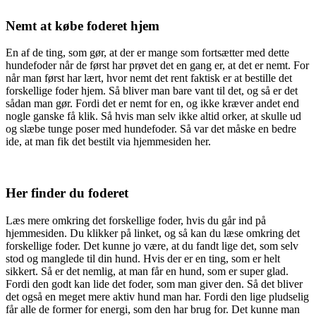
Nemt at købe foderet hjem
En af de ting, som gør, at der er mange som fortsætter med dette
hundefoder når de først har prøvet det en gang er, at det er nemt. For
når man først har lært, hvor nemt det rent faktisk er at bestille det
forskellige foder hjem. Så bliver man bare vant til det, og så er det
sådan man gør. Fordi det er nemt for en, og ikke kræver andet end
nogle ganske få klik. Så hvis man selv ikke altid orker, at skulle ud
og slæbe tunge poser med hundefoder. Så var det måske en bedre
ide, at man fik det bestilt via hjemmesiden her.
Her finder du foderet
Læs mere omkring det forskellige foder, hvis du går ind på
hjemmesiden. Du klikker på linket, og så kan du læse omkring det
forskellige foder. Det kunne jo være, at du fandt lige det, som selv
stod og manglede til din hund. Hvis der er en ting, som er helt
sikkert. Så er det nemlig, at man får en hund, som er super glad.
Fordi den godt kan lide det foder, som man giver den. Så det bliver
det også en meget mere aktiv hund man har. Fordi den lige pludselig
får alle de former for energi, som den har brug for. Det kunne man