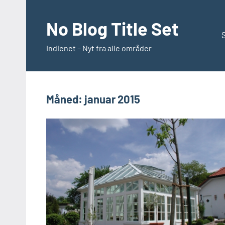
Videre
til
No Blog Title Set
indhold
S
Indienet – Nyt fra alle områder
Måned:
januar 2015