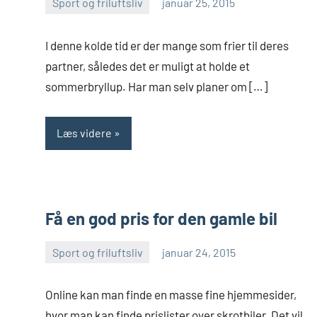
Sport og friluftsliv
januar 25, 2015
Esben
I denne kolde tid er der mange som frier til deres
partner, således det er muligt at holde et
sommerbryllup. Har man selv planer om […]
Læs videre
Få en god pris for den gamle bil
Sport og friluftsliv
januar 24, 2015
Esben
Online kan man finde en masse fine hjemmesider,
hvor man kan finde prislister over skrotbiler. Det vil