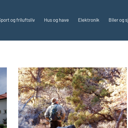
port og friluftsliv
Hus og have
Elektronik
Biler og s