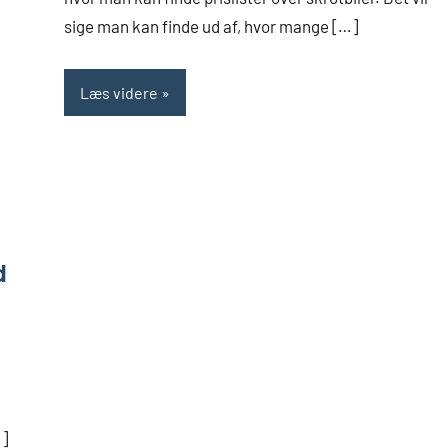
sige man kan finde ud af, hvor mange […]
Læs videre
d
…]