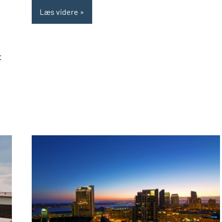
Læs videre
t