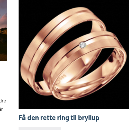
edre
år
Få den rette ring til bryllup