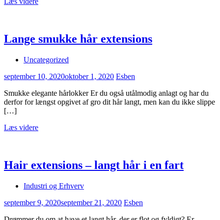
Læs videre
Lange smukke hår extensions
Uncategorized
september 10, 2020
oktober 1, 2020
Esben
Smukke elegante hårlokker Er du også utålmodig anlagt og har du
derfor for længst opgivet af gro dit hår langt, men kan du ikke slippe
[…]
Læs videre
Hair extensions – langt hår i en fart
Industri og Erhverv
september 9, 2020
september 21, 2020
Esben
Drømmer du om at have et langt hår, der er flot og fyldigt? Er