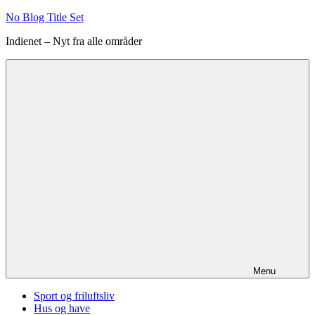
Videre
No Blog Title Set
til
Indienet – Nyt fra alle områder
indhold
Menu
Sport og friluftsliv
Hus og have