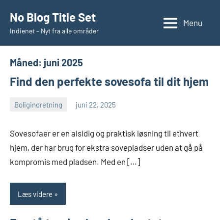
Videre
No Blog Title Set
til
Menu
Indienet – Nyt fra alle områder
indhold
Måned:
juni 2025
Find den perfekte sovesofa til dit hjem
Boligindretning
juni 22, 2025
Esben
Sovesofaer er en alsidig og praktisk løsning til ethvert
hjem, der har brug for ekstra sovepladser uden at gå på
kompromis med pladsen. Med en […]
Læs videre