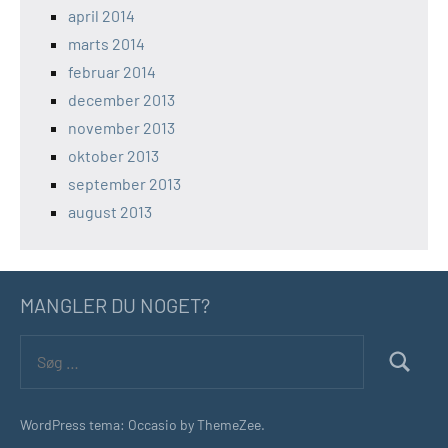
april 2014
marts 2014
februar 2014
december 2013
november 2013
oktober 2013
september 2013
august 2013
MANGLER DU NOGET?
Søg
efter:
Søg
WordPress tema: Occasio by ThemeZee.