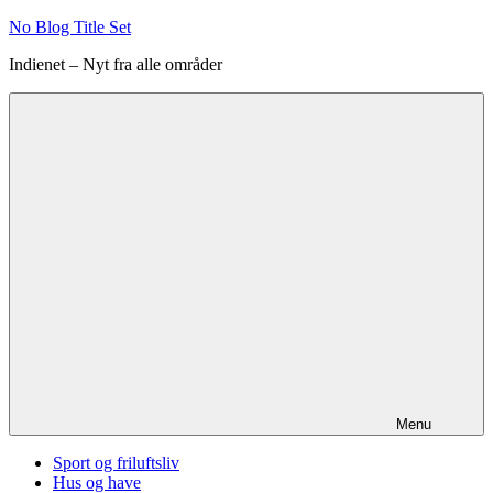
Videre
No Blog Title Set
til
Indienet – Nyt fra alle områder
indhold
Menu
Sport og friluftsliv
Hus og have