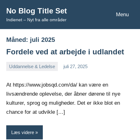
Videre
No Blog Title Set
til
Menu
Indienet – Nyt fra alle områder
indhold
Måned:
juli 2025
Fordele ved at arbejde i udlandet
Uddannelse & Ledelse
juli 27, 2025
Esben
At https://www.jobsqd.com/da/ kan være en
livsændrende oplevelse, der åbner dørene til nye
kulturer, sprog og muligheder. Det er ikke blot en
chance for at udvikle […]
Læs videre