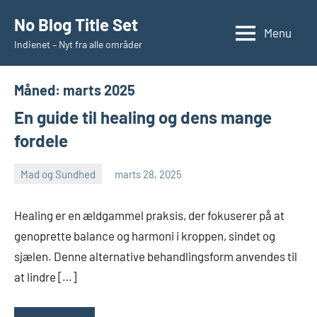
Videre
No Blog Title Set
til
Menu
Indienet – Nyt fra alle områder
indhold
Måned:
marts 2025
En guide til healing og dens mange
fordele
Mad og Sundhed
marts 28, 2025
Esben
Healing er en ældgammel praksis, der fokuserer på at
genoprette balance og harmoni i kroppen, sindet og
sjælen. Denne alternative behandlingsform anvendes til
at lindre […]