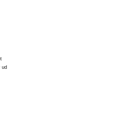
t
r ud