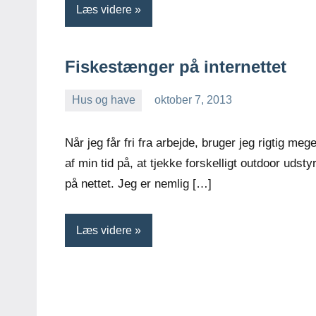
Læs videre
Fiskestænger på internettet
Hus og have
oktober 7, 2013
Esben
Når jeg får fri fra arbejde, bruger jeg rigtig mege
af min tid på, at tjekke forskelligt outdoor udsty
på nettet. Jeg er nemlig […]
Læs videre