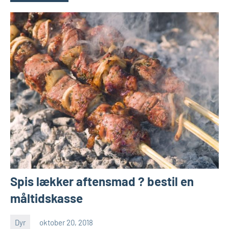
Spis lækker aftensmad ? bestil en
måltidskasse
Dyr
oktober 20, 2018
Esben