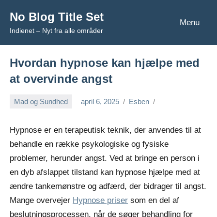
Videre
No Blog Title Set
til
Menu
Indienet – Nyt fra alle områder
indhold
Hvordan hypnose kan hjælpe med
at overvinde angst
Mad og Sundhed
april 6, 2025
Esben
Hypnose er en terapeutisk teknik, der anvendes til at
behandle en række psykologiske og fysiske
problemer, herunder angst. Ved at bringe en person i
en dyb afslappet tilstand kan hypnose hjælpe med at
ændre tankemønstre og adfærd, der bidrager til angst.
Mange overvejer
Hypnose priser
som en del af
beslutningsprocessen, når de søger behandling for