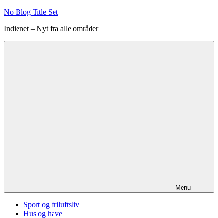
Videre
No Blog Title Set
til
Indienet – Nyt fra alle områder
indhold
Menu
Sport og friluftsliv
Hus og have