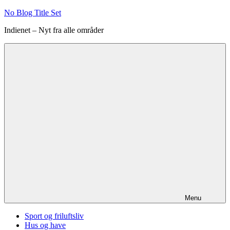
Videre
No Blog Title Set
til
Indienet – Nyt fra alle områder
indhold
Menu
Sport og friluftsliv
Hus og have