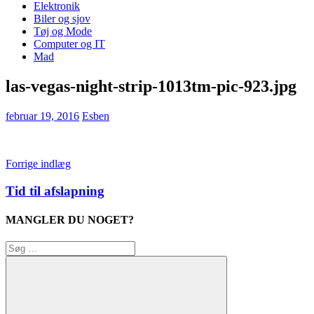
Elektronik
Biler og sjov
Tøj og Mode
Computer og IT
Mad
las-vegas-night-strip-1013tm-pic-923.jpg
februar 19, 2016
Esben
Indlægsnavigation
Forrige indlæg
Tid til afslapning
MANGLER DU NOGET?
Søg
efter: