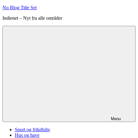
Videre
No Blog Title Set
til
Indienet – Nyt fra alle områder
indhold
Menu
Sport og friluftsliv
Hus og have