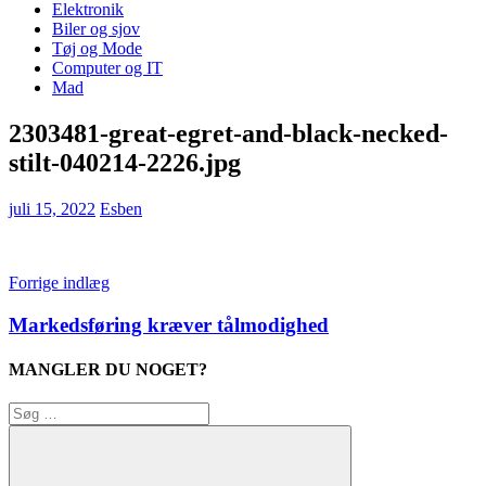
Elektronik
Biler og sjov
Tøj og Mode
Computer og IT
Mad
2303481-great-egret-and-black-necked-
stilt-040214-2226.jpg
juli 15, 2022
Esben
Indlægsnavigation
Forrige indlæg
Markedsføring kræver tålmodighed
MANGLER DU NOGET?
Søg
efter: