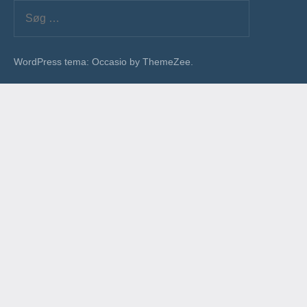
Søg
efter:
Søg
WordPress tema: Occasio by ThemeZee.