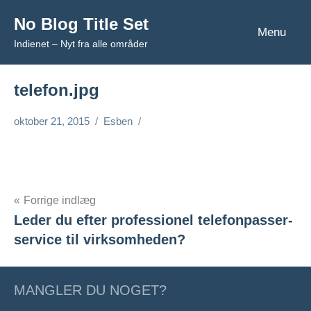
Videre
No Blog Title Set
til
Menu
Indienet – Nyt fra alle områder
indhold
telefon.jpg
oktober 21, 2015
Esben
Forrige indlæg
Leder du efter professionel telefonpasser-
Indlægsnavigation
service til virksomheden?
MANGLER DU NOGET?