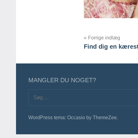
Forrige indlæg
Find dig en kærest
Indlægsnavig
MANGLER DU NOGET?
Søg
efter:
WordPress tema: Occasio by ThemeZee.