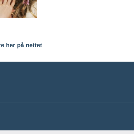
e her på nettet
ation