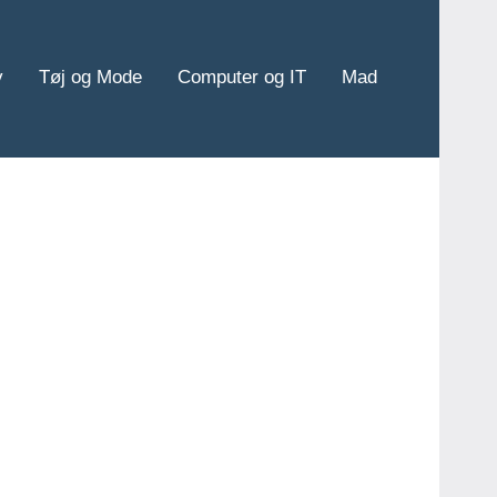
v
Tøj og Mode
Computer og IT
Mad