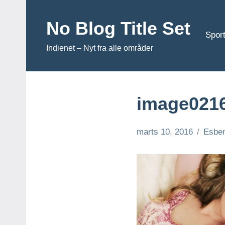
Videre
til
No Blog Title Set
Sport
indhold
Indienet – Nyt fra alle områder
image0216
marts 10, 2016
Esbe