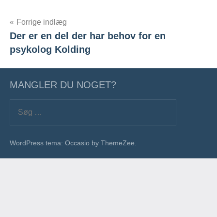
Forrige indlæg
Der er en del der har behov for en
Indlægsnavigation
psykolog Kolding
MANGLER DU NOGET?
Søg
efter:
Søg
WordPress tema: Occasio by ThemeZee.