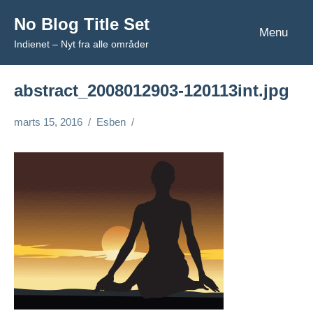
Videre
No Blog Title Set
til
Menu
Indienet – Nyt fra alle områder
indhold
abstract_2008012903-120113int.jpg
marts 15, 2016
Esben