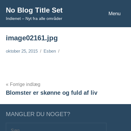
Videre
No Blog Title Set
til
Menu
Indienet – Nyt fra alle områder
indhold
image02161.jpg
oktober 25, 2015
Esben
Forrige indlæg
Blomster er skønne og fuld af liv
Indlægsnavigation
MANGLER DU NOGET?
Søg