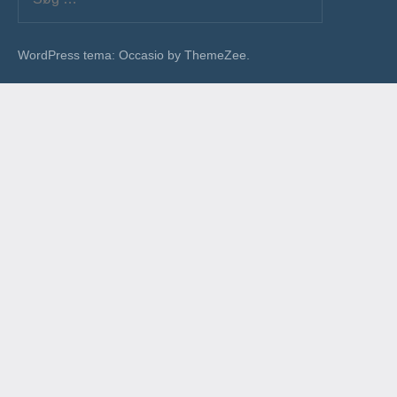
efter:
Søg
WordPress tema: Occasio by ThemeZee.