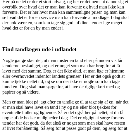
Her på nettet er der et stort udvalg, og her er det nemt at danne sig et
overblik over hvad det er man kan forvente og hvad man ikke kan
forvente. Det er her hvor man kan sammenligne priser, og man kan
se hvad det er for en service man kan forvente at modtage. I dag skal
der nok være en, som kan tage sig godt af dine tænder lige meget
hvad det er for en by man ender i.
Find tandlægen ude i udlandet
Nogle gange sker det, at man mister en tand eller på anden vis får
tænderne beskadiget, og det er noget som man har brug for at få
lavet med det samme. Dog er det ikke altid, at man lige er hjemme
eller overhovedet indenfor landets grænser. Her er det også godt at
kunne tjekke nettet ud, og se om der ikke er nogle som kan tage
imod en. Dog skal man sørge for, at have de rigtige kort med og
papirer og så videre.
Men er man blot på jagt efter en tandlæge til at tage sig af en, når det
er man skal have lavet en tand i ny og næ eller blot tjekkes for
eventuelle huller og lignende. Så er det også her på nettet, at du får
nogle af de bedste muligheder i dag. Det er vigtigt at sørge for ens
tænder har det godt, da det altså er noget som man skal have resten
af livet forhåbentlig. Så sørg for at passe godt på dem, og sørg for at