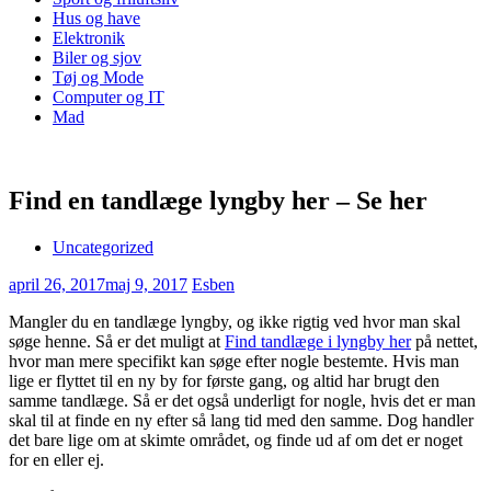
Hus og have
Elektronik
Biler og sjov
Tøj og Mode
Computer og IT
Mad
Find en tandlæge lyngby her – Se her
Uncategorized
april 26, 2017
maj 9, 2017
Esben
Mangler du en tandlæge lyngby, og ikke rigtig ved hvor man skal
søge henne. Så er det muligt at
Find tandlæge i lyngby her
på nettet,
hvor man mere specifikt kan søge efter nogle bestemte. Hvis man
lige er flyttet til en ny by for første gang, og altid har brugt den
samme tandlæge. Så er det også underligt for nogle, hvis det er man
skal til at finde en ny efter så lang tid med den samme. Dog handler
det bare lige om at skimte området, og finde ud af om det er noget
for en eller ej.