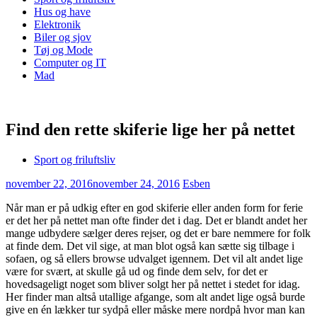
Hus og have
Elektronik
Biler og sjov
Tøj og Mode
Computer og IT
Mad
Find den rette skiferie lige her på nettet
Sport og friluftsliv
november 22, 2016
november 24, 2016
Esben
Når man er på udkig efter en god skiferie eller anden form for ferie
er det her på nettet man ofte finder det i dag. Det er blandt andet her
mange udbydere sælger deres rejser, og det er bare nemmere for folk
at finde dem. Det vil sige, at man bl
ot også kan sætte sig tilbage i
sofaen, og så ellers browse udvalget igennem. Det vil alt andet lige
være for svært, at skulle gå ud og finde dem selv, for det er
hovedsageligt noget som bliver solgt her på nettet i stedet for idag.
Her finder man altså utallige afgange, som alt andet lige også burde
give en én lækker tur sydpå eller måske mere nordpå hvor man kan