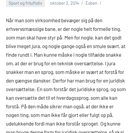
Sport og friluftsliv
oktober 2, 2014
Esben
Når man som virksomhed bevæger sig på den
erhvervsmæssige bane, er der nogle helt formelle ting,
som man skal have styr på. Men for nogle, kan det godt
blive meget jura, og nogle gange også en smule svært, at
finde rundt i. Man kunne måske i
nogle tilfælde snakke
om, at der er brug for en teknisk oversættelse. I jura
snakker man en sprog, som måske er svært at forstå for
den gængse dansker. Derfor har man brug for en juridisk
oversættelse. En som forstår det juridiske sprog, og som
kan oversætte det til et hverdagssprog, som alle kan
forstå. På den måde sikrer man også, at der ikke er
nogen ting, som man ikke får gjort eller fulgt op på,
udelukkende fordi man ikke forstår sproget. Og kunne
man bruge denne form for juridisk oversættelse, så skal